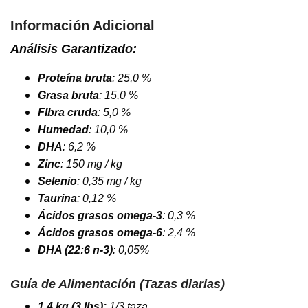
Información Adicional
Análisis Garantizado:
Proteína bruta
: 25,0 %
Grasa bruta
: 15,0 %
FIbra cruda
: 5,0 %
Humedad
: 10,0 %
DHA
: 6,2 %
Zinc
: 150 mg / kg
Selenio
: 0,35 mg / kg
Taurina
: 0,12 %
Ácidos grasos omega-3
: 0,3 %
Ácidos grasos omega-6
: 2,4 %
DHA (22:6 n-3)
: 0,05%
Guía de Alimentación (Tazas diarias)
1.4 kg (3 lbs):
1/3 taza