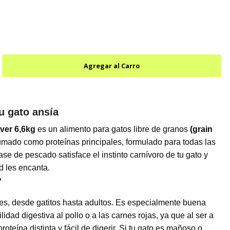
u gato ansía
iver 6,6kg
es un alimento para gatos libre de granos
(grain
mado como proteínas principales, formulado para todas las
ase de pescado satisface el instinto carnívoro de tu gato y
d les encanta.
?
es, desde gatitos hasta adultos. Es especialmente buena
idad digestiva al pollo o a las carnes rojas, ya que al ser a
teína distinta y fácil de digerir. Si tu gato es mañoso o