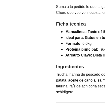
Suma a tu pedido lo que tu ga
Churu
que vuelven locos a lo
Ficha tecnica
Marca/línea:
Taste of 
Ideal para:
Gatos en to
Formato:
6,6kg
Proteína principal:
Tru
Atributo Clave:
Dieta l
Ingredientes
Trucha, harina de pescado oce
patata, aceite de canola, sal
taurina, raíz de achicoria se
schidigera.