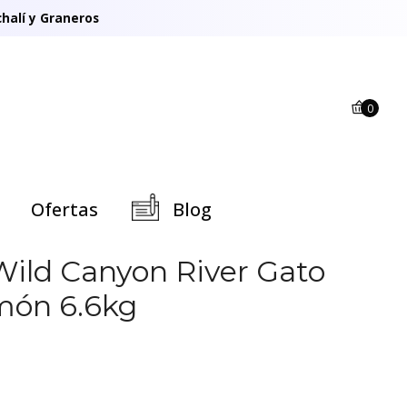
halí y Graneros
0
Ofertas
Blog
 Wild Canyon River Gato
món 6.6kg