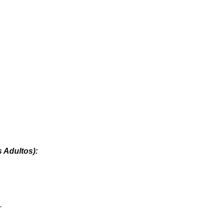
 Adultos):
r