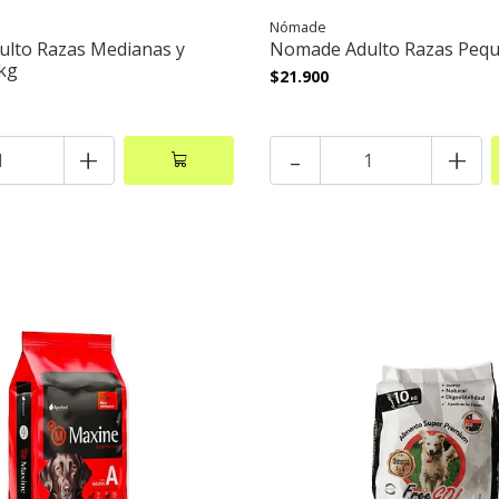
Nómade
lto Razas Medianas y
Nomade Adulto Razas Peq
kg
$21.900
+
-
+