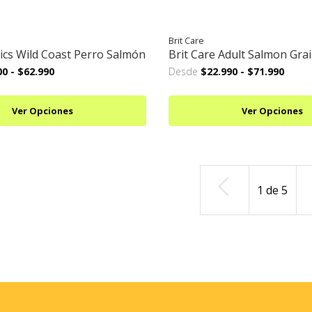
Brit Care
ics Wild Coast Perro Salmón
Brit Care Adult Salmon Gra
00
-
$62.990
Desde
$22.990
-
$71.990
Ver Opciones
Ver Opciones
1
de
5