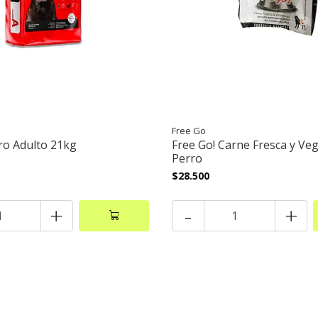
Free Go
ro Adulto 21kg
Free Go! Carne Fresca y Ve
Perro
$28.500
+
-
+