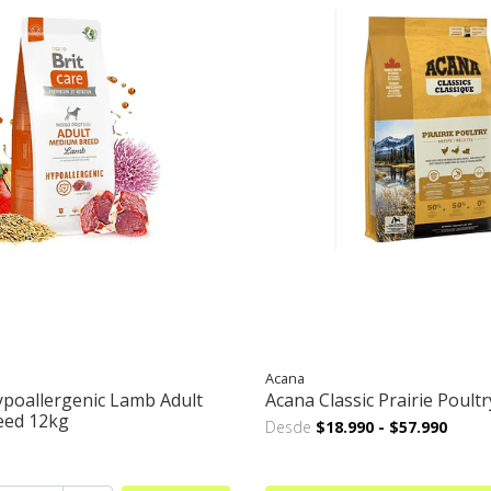
Acana
ypoallergenic Lamb Adult
Acana Classic Prairie Poult
eed 12kg
Desde
$18.990
-
$57.990