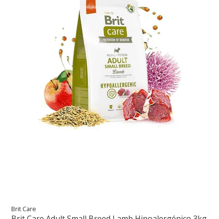
Brit Care
Brit Care Adult Small Breed Lamb Hipoalergénico 3kg