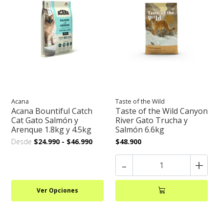
Acana
Taste of the Wild
Acana Bountiful Catch
Taste of the Wild Canyon
Cat Gato Salmón y
River Gato Trucha y
Arenque 1.8kg y 4.5kg
Salmón 6.6kg
Desde
$24.990
-
$46.990
$48.900
-
+
Ver Opciones