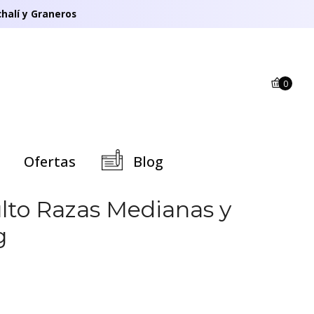
halí y Graneros
0
Ofertas
Blog
to Razas Medianas y
g