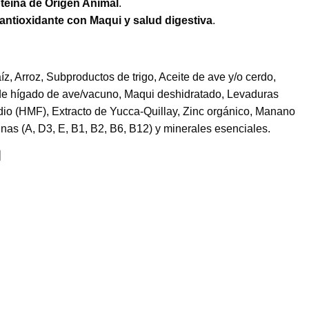
teína de Origen Animal
.
antioxidante con Maqui y salud digestiva
.
z, Arroz, Subproductos de trigo, Aceite de ave y/o cerdo,
 de hígado de ave/vacuno, Maqui deshidratado, Levaduras
io (HMF), Extracto de Yucca-Quillay, Zinc orgánico, Manano
nas (A, D3, E, B1, B2, B6, B12) y minerales esenciales.