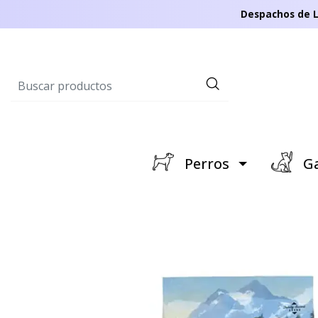
Despachos de L
Perros
Ga