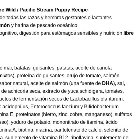
the Wild / Pacific Stream Puppy Recipe
de todas las razas y hembras gestantes o lactantes
lmón
y harina de pescado oceánico
ognitivo, digestión para estómagos sensibles y nutrición
libre
mar, batatas, guisantes, patatas, aceite de canola
ixtos), proteína de guisantes, orujo de tomate, salmón
abor natural, aceite de salmón (una fuente de
DHA
), sal,
íz de achicoria seca, extracto de yuca schidigera, tomates,
ctos de fermentación secos de Lactobacillus plantarum,
lus acidophilus, Enterococcus faecium y Bifidobacterium
ina E, proteinatos (hierro, zinc, cobre, manganeso), sulfatos
eso), yoduro de potasio, mononitrato de tiamina, ácido
mina A, biotina, niacina, pantotenato de calcio, selenito de
ina, suplemento de vitamina B12, riboflavina, suplemento de