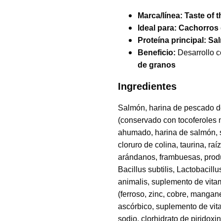
Marca/línea:
Taste of 
Ideal para:
Cachorros
Proteína principal:
Sa
Beneficio:
Desarrollo c
de granos
Ingredientes
Salmón, harina de pescado de 
(conservado con tocoferoles m
ahumado, harina de salmón, s
cloruro de colina, taurina, ra
arándanos, frambuesas, produ
Bacillus subtilis, Lactobacil
animalis, suplemento de vitam
(ferroso, zinc, cobre, mangan
ascórbico, suplemento de vita
sodio, clorhidrato de piridox