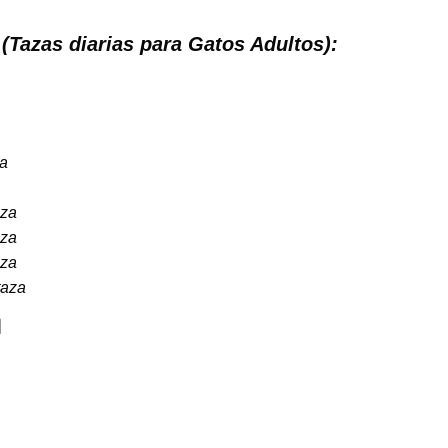
(Tazas diarias para Gatos Adultos):
za
aza
aza
aza
taza