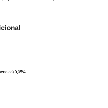
icional
aenoico) 0,05%