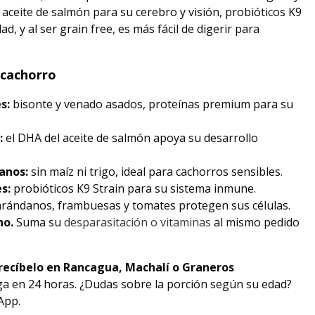
aceite de salmón para su cerebro y visión, probióticos K9
d, y al ser grain free, es más fácil de digerir para
 cachorro
s:
bisonte y venado asados, proteínas premium para su
:
el DHA del aceite de salmón apoya su desarrollo
anos:
sin maíz ni trigo, ideal para cachorros sensibles.
s:
probióticos K9 Strain para su sistema inmune.
rándanos, frambuesas y tomates protegen sus células.
ho.
Suma su
desparasitación o vitaminas
al mismo pedido
recíbelo en Rancagua, Machalí o Graneros
ega en 24 horas. ¿Dudas sobre la porción según su edad?
App.