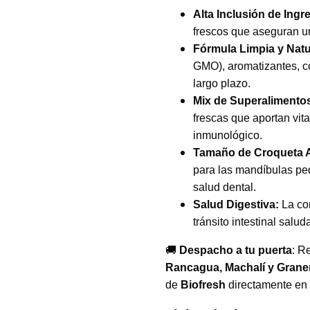
Alta Inclusión de Ingr
frescos que aseguran una
Fórmula Limpia y Natu
GMO), aromatizantes, co
largo plazo.
Mix de Superalimento
frescas que aportan vita
inmunológico.
Tamaño de Croqueta 
para las mandíbulas peq
salud dental.
Salud Digestiva:
La com
tránsito intestinal salu
🚚
Despacho a tu puerta
: R
Rancagua, Machalí y Grane
de
Biofresh
directamente en 