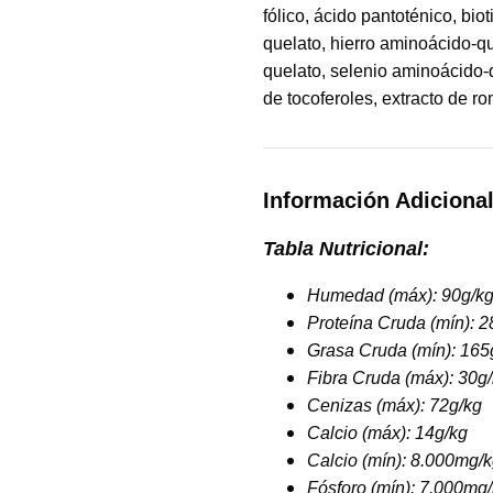
fólico, ácido pantoténico, bi
quelato, hierro aminoácido-
quelato, selenio aminoácido-q
de tocoferoles, extracto de rom
Información Adiciona
Tabla Nutricional:
Humedad (máx):
90g/k
Proteína Cruda (mín):
2
Grasa Cruda (mín):
165
Fibra Cruda (máx):
30g/
Cenizas (máx):
72g/kg
Calcio (máx):
14g/kg
Calcio (mín):
8.000mg/k
Fósforo (mín):
7.000mg/