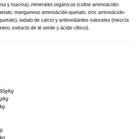
otina y niacina), minerales orgánicos (cobre aminoácido-
quelato, manganeso aminoácido-quelato, zinc aminoácido-
uelato), iodato de calcio y antioxidantes naturales (mezcla
ero, extracto de té verde y ácido cítrico).
l
g
80g/kg
g/kg
kg
g
kg