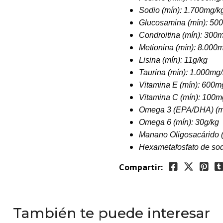
Sodio (mín):
1.700mg/k
Glucosamina (mín):
500
Condroitina (mín):
300m
Metionina (mín):
8.000m
Lisina (mín):
11g/kg
Taurina (mín):
1.000mg/
Vitamina E (mín):
600m
Vitamina C (mín):
100m
Omega 3 (EPA/DHA) (m
Omega 6 (mín):
30g/kg
Manano Oligosacárido 
Hexametafosfato de sod
Compartir:
También te puede interesar