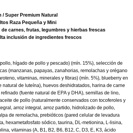
h / Super Premium Natural
ltos Raza Pequeña y Mini
 de carnes, frutas, legumbres y hierbas frescas
lta inclusión de ingredientes frescos
pollo, hígado de pollo y pescado) (mín. 15%), selección de
rescas (manzanas, papayas, zanahorias, remolachas y orégano
roteno, vitaminas, minerales y fibras) (mín. 5%), blueberry en
e natural de luteína), huevos deshidratados, harina de carne
refinado (fuente natural de EPA y DHA), semillas de lino,
 aceite de pollo (naturalmente conservados con tocoferoles y
gral, arroz integral, arroz partido, hidrolizado de pollo,
ulpa de remolacha, prebióticos (pared celular de levadura
ta, hexametafosfato sódico, taurina, DL-metionina, L-lisina,
olina, vitaminas (A, B1, B2, B6, B12, C, D3, E, K3, ácido