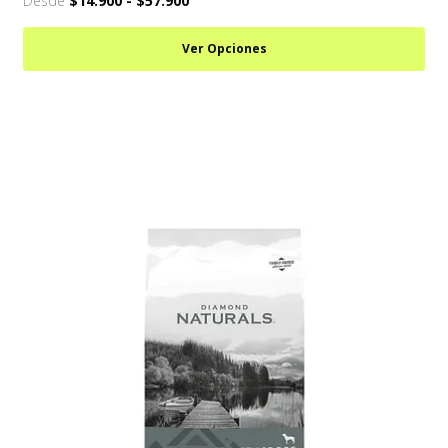
Desde
$14.900
-
$57.900
Ver Opciones