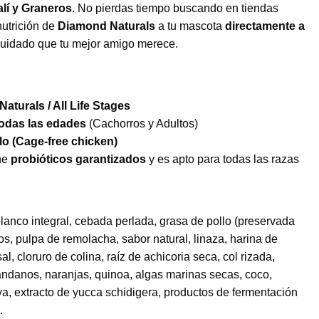
lí y Graneros
. No pierdas tiempo buscando en tiendas
nutrición de
Diamond Naturals
a tu mascota
directamente a
 cuidado que tu mejor amigo merece.
aturals / All Life Stages
todas las edades
(Cachorros y Adultos)
lo (Cage-free chicken)
ne
probióticos garantizados
y es apto para todas las razas
 blanco integral, cebada perlada, grasa de pollo (preservada
os, pulpa de remolacha, sabor natural, linaza, harina de
al, cloruro de colina, raíz de achicoria seca, col rizada,
rándanos, naranjas, quinoa, algas marinas secas, coco,
a, extracto de yucca schidigera, productos de fermentación
.