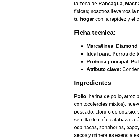
la zona de
Rancagua, Macha
físicas; nosotros llevamos la 
tu hogar
con la rapidez y el
Ficha tecnica:
Marca/linea:
Diamond N
Ideal para:
Perros de 
Proteina principal:
Pol
Atributo clave:
Contie
Ingredientes
Pollo
, harina de pollo, arroz
con tocoferoles mixtos), huev
pescado, cloruro de potasio, s
semilla de chía, calabaza, a
espinacas, zanahorias, papay
secos y minerales esenciales