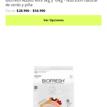
Biofresh Adulto Mini 3kg y 10kg - Nutrición natural
de cerdo y piña
Desde
$28.990
-
$56.990
Ver Opciones