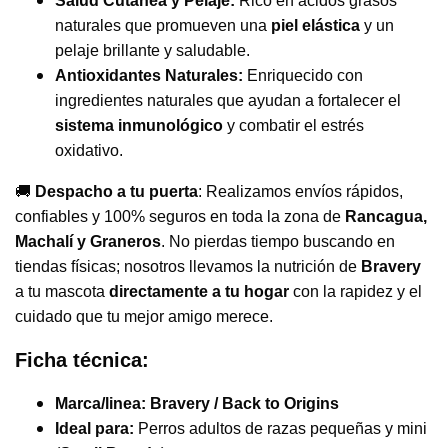
Salud Cutánea y Pelaje:
Rico en ácidos grasos
naturales que promueven una
piel elástica
y un
pelaje brillante y saludable.
Antioxidantes Naturales:
Enriquecido con
ingredientes naturales que ayudan a fortalecer el
sistema inmunológico
y combatir el estrés
oxidativo.
🚚
Despacho a tu puerta
: Realizamos envíos rápidos,
confiables y 100% seguros en toda la zona de
Rancagua,
Machalí y Graneros
. No pierdas tiempo buscando en
tiendas físicas; nosotros llevamos la nutrición de
Bravery
a tu mascota
directamente a tu hogar
con la rapidez y el
cuidado que tu mejor amigo merece.
Ficha técnica:
Marca/linea:
Bravery / Back to Origins
Ideal para:
Perros adultos de razas pequeñas y mini