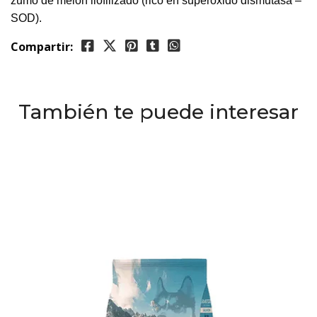
zumo de melón liofilizado (rico en superóxido dismutasa –
SOD).
Compartir:
También te puede interesar