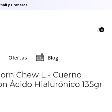
halí y Graneros
0
Ofertas
Blog
orn Chew L - Cuerno
on Ácido Hialurónico 135gr