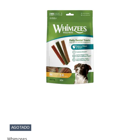
AGOTADO
Whimzees