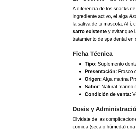
A diferencia de los snacks de
ingrediente activo, el alga
As
la saliva de tu mascota. Allí
sarro existente
y evitar que 
tratamiento de spa dental en
Ficha Técnica
Tipo:
Suplemento dental
Presentación:
Frasco d
Origen:
Alga marina P
Sabor:
Natural marino d
Condición de venta:
Ve
Dosis y Administraci
Olvídate de las complicacion
comida (seca o húmeda) una ve