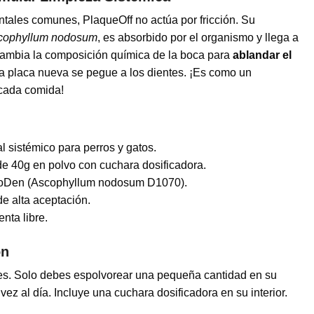
ntales comunes, PlaqueOff no actúa por fricción. Su
cophyllum nodosum
, es absorbido por el organismo y llega a
, cambia la composición química de la boca para
ablandar el
la placa nueva se pegue a los dientes. ¡Es como un
 cada comida!
 sistémico para perros y gatos.
e 40g en polvo con cuchara dosificadora.
roDen (Ascophyllum nodosum D1070).
e alta aceptación.
nta libre.
ón
es. Solo debes espolvorear una pequeña cantidad en su
z al día. Incluye una cuchara dosificadora en su interior.