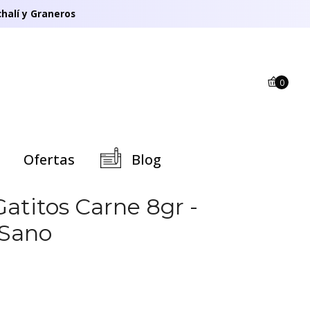
halí y Graneros
0
Ofertas
Blog
Gatitos Carne 8gr -
 Sano