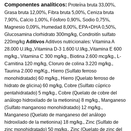
Componentes analíticos:
Proteína bruta 33,00%,
Grasa bruta 12,00%, Fibra bruta 5,00%, Ceniza bruta
7,90%, Calcio 1,00%, Fósforo 0,90%, Sodio 0,75%,
Magnesio 0,09%, Humedad 8,00%, EPA+DHA 0,50%,
Glucosamina clorhidrato 300mg/kg, Condroitín sulfato
220mg/kg
Aditivos
Aditivos nutricionales: Vitamina A
28.000 U.I/kg.,Vitamina D-3 1.600 U.I/kg.,Vitamina E 600
mg/kg., Vitamina C 300 mg/kg., Biotina 2.600 mcg/kg., L-
Carnitina 120 mg/kg, Cloruro de colina 3.220 mg/kg.,
Taurina 2.000 mg/Kg., Hierro (Sulfato ferroso
monohidratado) 60 mg/kg., Hierro (Quelato ferroso de
hidrato de glicina) 60 mg/kg, Cobre (Sulfato cúprico
pentahidratado) 5 mg/kg., Cobre (Quelato de cobre del
análogo hidroxilado de la metionina) 8 mg/kg., Manganeso
(Sulfato manganoso monohidratado) 12 mg/kg.,
Manganeso (Quelato de manganeso del análogo
hidroxilado de la metionina) 18 mg/kg., Zinc (Sulfato de
zinc monohidratado) 50 mg/kg., Zinc (Quelato de zinc del