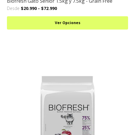
Biofresh Gato Senior 1.5kg y 7.5kg - Grain Free
Desde
$20.990
-
$72.990
Ver Opciones