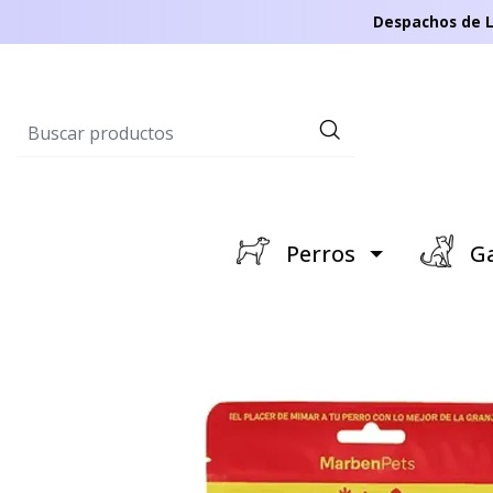
Despachos de L
Perros
Ga