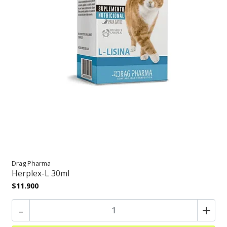
Drag Pharma
Herplex-L 30ml
$11.900
-
+