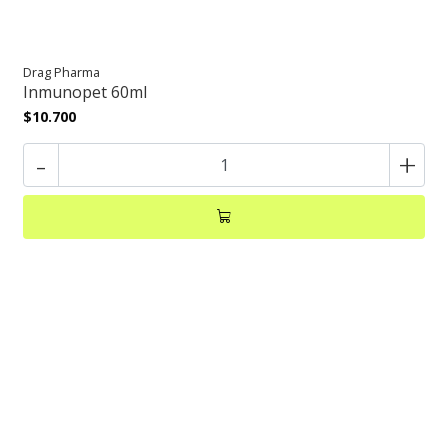
Drag Pharma
Inmunopet 60ml
$10.700
-
+