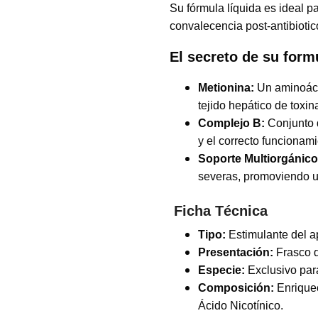
Su fórmula líquida es ideal p
convalecencia post-antibiotic
El secreto de su form
Metionina:
Un aminoácid
tejido hepático de toxin
Complejo B:
Conjunto 
y el correcto funcionam
Soporte Multiorgánico
severas, promoviendo u
Ficha Técnica
Tipo:
Estimulante del a
Presentación:
Frasco 
Especie:
Exclusivo par
Composición:
Enriquec
Ácido Nicotínico.