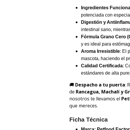
Ingredientes Funciona
potenciada con especia
Digestión y Antiinflam
intestinal sano, mientra
Fórmula Grano Cero (G
y es ideal para estómag
Aroma Irresistible
: El 
mascota, haciendo el p
Calidad Certificada
: C
estándares de alta pure
🚚
Despacho a tu puerta
: 
de
Rancagua, Machalí y G
nosotros te llevamos el
Pet
que mereces.
Ficha Técnica
Marca:
Petfood Factor