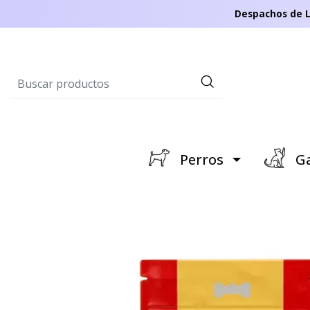
Despachos de L
Perros
Ga