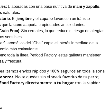
les
: Elaboradas con una base nutritiva de
maní y zapallo
,
s naturales.
atorio
: El
jengibre
y el
zapallo
favorecen un tránsito
s que la
canela
aporta propiedades antioxidantes.
rain Free)
: Sin cereales, lo que reduce el riesgo de alergias
os sensibles.
perfil aromático del "Chai" capta el interés inmediato de la
remio más estimulante.
omo toda la línea Petfood Factory, estas galletas mantienen
za y frescura.
Realizamos envíos rápidos y 100% seguros en toda la zona
raneros
. No te quedes sin el snack favorito de tu perro;
Food Factory
directamente a tu hogar
con la rapidez
y