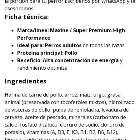
la porción para tu perro? Escríbenos por WhatsApp y te
asesoramos.
Ficha técnica:
Marca/linea:
Maxine / Super Premium High
Performance
Ideal para:
Perros adultos
de todas las razas
Proteína principal:
Pollo
Beneficio:
Alta concentración de energía
y
rendimiento optimiza
Ingredientes
Harina de carne de pollo, arroz, maíz, trigo, grasa
animal (preservada con tocoferoles mixtos), hidrolizado
de vísceras de pollo, pulpa de remolacha, levadura de
cerveza, aceite de pescado, minerales (carbonato de
calcio, fosfato dicálcico, cloruro de sodio, cloruro de
potasio), vitaminas (A, D3, E, K3, B1, B2, B6, B12),
biotina, ácido fólico, niacina, pantotenato de calcio y