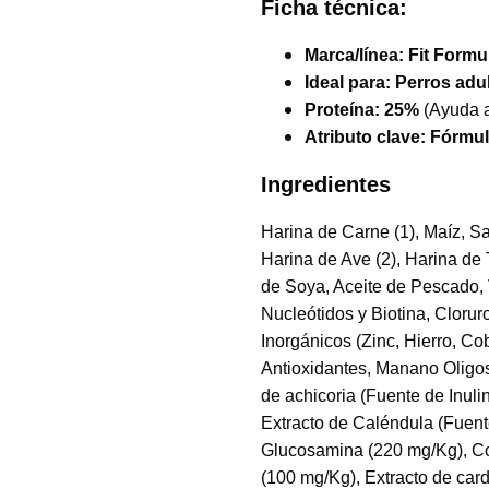
Ficha técnica:
Marca/línea:
Fit Formu
Ideal para:
Perros adu
Proteína:
25%
(Ayuda a
Atributo clave:
Fórmula
Ingredientes
Harina de Carne (1), Maíz, Sa
Harina de Ave (2), Harina de 
de Soya, Aceite de Pescado, V
Nucleótidos y Biotina, Clorur
Inorgánicos (Zinc, Hierro, C
Antioxidantes, Manano Oligos
de achicoria (Fuente de Inul
Extracto de Caléndula (Fuent
Glucosamina (220 mg/Kg), Co
(100 mg/Kg), Extracto de car