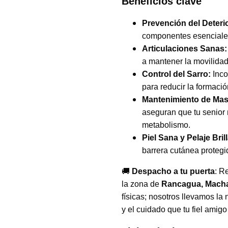
Beneficios clave
Prevención del Deteri
componentes esenciales 
Articulaciones Sanas:
a mantener la movilidad 
Control del Sarro:
Inco
para reducir la formaci
Mantenimiento de Mas
aseguran que tu senior
metabolismo.
Piel Sana y Pelaje Bril
barrera cutánea protegi
🚚
Despacho a tu puerta
: R
la zona de
Rancagua, Macha
físicas; nosotros llevamos la
y el cuidado que tu fiel amig