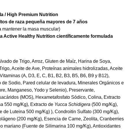
la / High Premium Nutrition
ltos de raza pequeña mayores de 7 años
 mantener la masa muscular)
 Active Healthy Nutrition científicamente formulada
lvado de Trigo, Arroz, Gluten de Maíz, Harina de Soya,
Trigo, Aceite de Ave, Proteínas animales hidrolizadas, Aceite
itaminas (A, D3, E, C, B1, B2, B3, B5, B6, B9 y B12),
o de Sodio, Pared celular de levadura, Minerales Orgánicos e
obre, Manganeso, Yodo y Selenio), Preservante,
acáridos (MOS), Hexametafosfato Sódico, Colina, Extracto
ina 550 mg/Kg), Extracto de
Yucca Schidigera
(500 mg/Kg),
e de Luteina 500 mg/Kg) ), Condroitin Sulfato (300 mg/Kg),
lágeno (200 mg/Kg), Esencia de Carne, Zeolita, Cranberries
do mariano (Fuente de Silimarina 100 mg/Kg), Antioxidantes