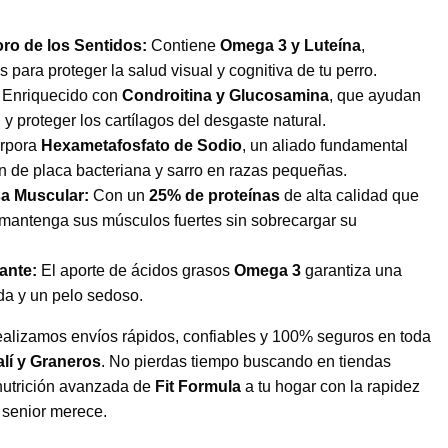
oro de los Sentidos:
Contiene
Omega 3 y Luteína
,
para proteger la salud visual y cognitiva de tu perro.
Enriquecido con
Condroitina y Glucosamina
, que ayudan
y proteger los cartílagos del desgaste natural.
rpora
Hexametafosfato de Sodio
, un aliado fundamental
ón de placa bacteriana y sarro en razas pequeñas.
a Muscular:
Con un
25% de proteínas
de alta calidad que
 mantenga sus músculos fuertes sin sobrecargar su
lante:
El aporte de ácidos grasos
Omega 3
garantiza una
da y un pelo sedoso.
ealizamos envíos rápidos, confiables y 100% seguros en toda
lí y Graneros
. No pierdas tiempo buscando en tiendas
 nutrición avanzada de
Fit Formula
a tu hogar con la rapidez
o senior merece.