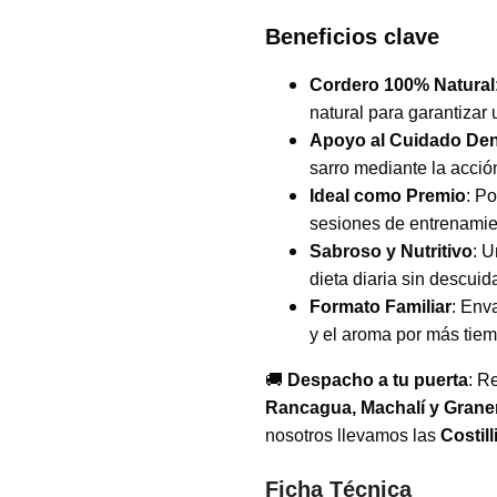
Beneficios clave
Cordero 100% Natural
natural para garantizar 
Apoyo al Cuidado Den
sarro mediante la acció
Ideal como Premio
: P
sesiones de entrenamie
Sabroso y Nutritivo
: U
dieta diaria sin descuida
Formato Familiar
: Env
y el aroma por más tiem
🚚
Despacho a tu puerta
: R
Rancagua, Machalí y Grane
nosotros llevamos las
Costil
Ficha Técnica