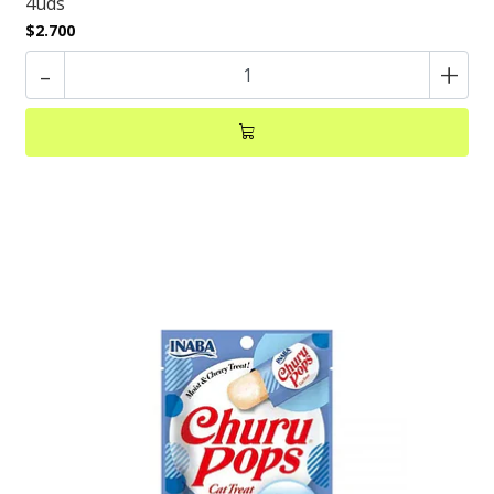
4uds
$2.700
-
+