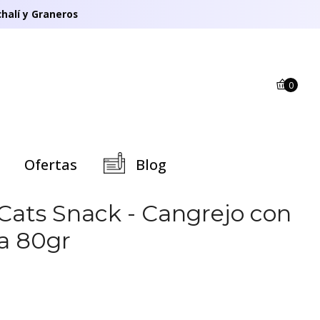
halí y Graneros
0
Ofertas
Blog
ats Snack - Cangrejo con
a 80gr