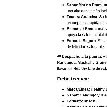
Sabor Marino Premiu
una alta aceptación inc
Textura Atractiva
: Su 
recompensa rápida duran
Bienestar Emocional
:
apoya la salud mental de
Fórmula Segura
: Sin 
de felicidad saludable.
🚚
Despacho a tu puerta
: R
Rancagua, Machalí y Grane
llevamos
Healthy Life
direct
Ficha técnica:
Marca/Linea: Healthy 
Sabor:
Cangrejo y Hie
Formato: snack
.