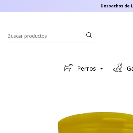
Despachos de L
Perros
Ga