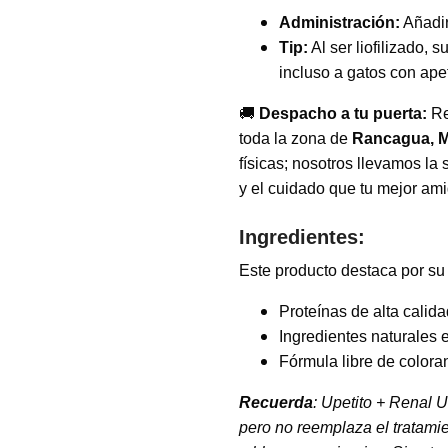
Administración:
Añadir
Tip:
Al ser liofilizado,
incluso a gatos con ape
🚚
Despacho a tu puerta:
Re
toda la zona de
Rancagua, Ma
físicas; nosotros llevamos la
y el cuidado que tu mejor am
Ingredientes:
Este producto destaca por su
Proteínas de alta cali
Ingredientes naturales e
Fórmula libre de coloran
Recuerda
: Upetito + Renal U
pero no reemplaza el tratam