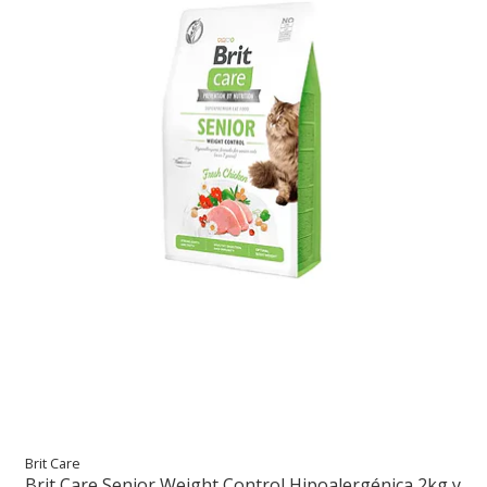
Brit Care
Brit Care Senior Weight Control Hipoalergénica 2kg y