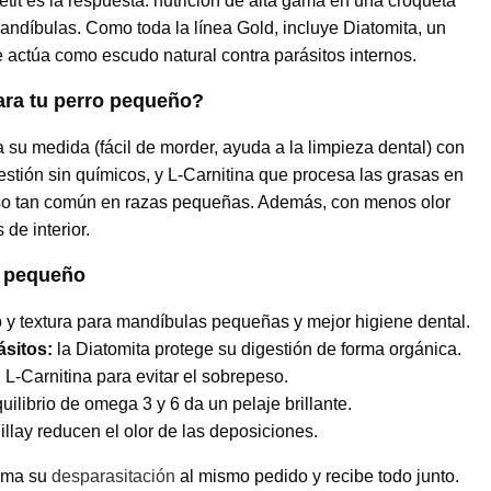
etit es la respuesta: nutrición de alta gama en una croqueta
andíbulas. Como toda la línea Gold, incluye Diatomita, un
actúa como escudo natural contra parásitos internos.
ara tu perro pequeño?
su medida (fácil de morder, ayuda a la limpieza dental) con
estión sin químicos, y L-Carnitina que procesa las grasas en
eso tan común en razas pequeñas. Además, con menos olor
 de interior.
o pequeño
y textura para mandíbulas pequeñas y mejor higiene dental.
ásitos:
la Diatomita protege su digestión de forma orgánica.
:
L-Carnitina para evitar el sobrepeso.
uilibrio de omega 3 y 6 da un pelaje brillante.
llay reducen el olor de las deposiciones.
ma su
desparasitación
al mismo pedido y recibe todo junto.