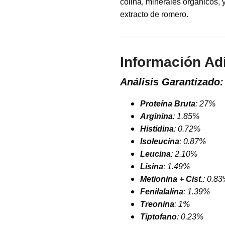
colina, minerales orgánicos, 
extracto de romero.
Información Ad
Análisis Garantizado:
Proteína Bruta
: 27%
Arginina
: 1.85%
Histidina
: 0.72%
Isoleucina
: 0.87%
Leucina
: 2.10%
Lisina
: 1.49%
Metionina + Cist.
: 0.8
Fenilalalina
: 1.39%
Treonina
: 1%
Tiptofano
: 0.23%