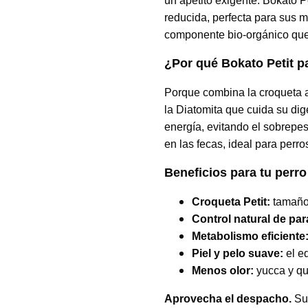
un apetito exigente. Bokato P
reducida, perfecta para sus m
componente bio-orgánico que 
¿Por qué Bokato Petit p
Porque combina la croqueta a 
la Diatomita que cuida su dig
energía, evitando el sobrep
en las fecas, ideal para perros
Beneficios para tu perr
Croqueta Petit:
tamaño 
Control natural de par
Metabolismo eficiente
Piel y pelo suave:
el eq
Menos olor:
yucca y qui
Aprovecha el despacho.
Su