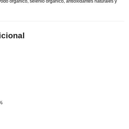
yodo orgánico, selenio orgánico, antioxidantes naturales y
icional
3%