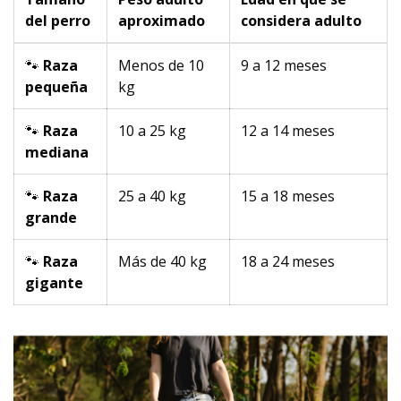
del perro
aproximado
considera adulto
🐾
Raza
Menos de 10
9 a 12 meses
pequeña
kg
🐾
Raza
10 a 25 kg
12 a 14 meses
mediana
🐾
Raza
25 a 40 kg
15 a 18 meses
grande
🐾
Raza
Más de 40 kg
18 a 24 meses
gigante